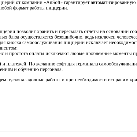
ццерий от компании «AnSoft» гарантирует автоматизированную 
 любой формат работы пиццерии.
ццерий позволит хранить и пересылать отчеты на основании со
ых блюд осуществляется безошибочно, ведь исключен человечес
ля киоска самообслуживания пиццерий исключает необходимость
лиентом;
йс и простота оплаты исключают любые проблемные моменты пр
 и платежей. По желанию софт для терминала самообслуживания
лениям и обучению персонала.
дем пусконаладочные работы и при необходимости исправим кр