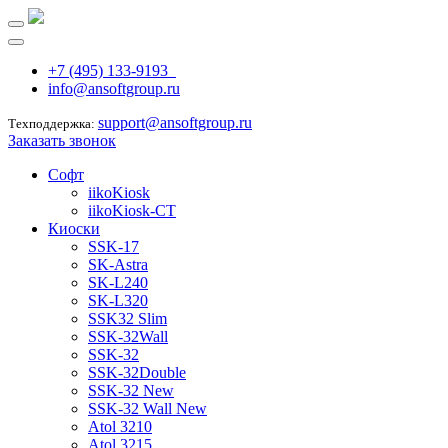
+7 (495) 133-9193
info@ansoftgroup.ru
support@ansoftgroup.ru
Техподдержка:
Заказать звонок
Софт
iikoKiosk
iikoKiosk-CT
Киоски
SSK-17
SK-Astra
SK-L240
SK-L320
SSK32 Slim
SSK-32Wall
SSK-32
SSK-32Double
SSK-32 New
SSK-32 Wall New
Atol 3210
Atol 3215