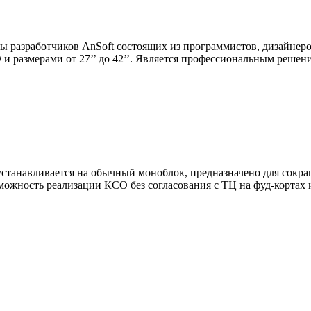
ды разработчиков AnSoft состоящих из программистов, дизайне
 и размерами от 27’’ до 42’’. Является профессиональным реше
устанавливается на обычный моноблок, предназначено для сокра
можность реализации КСО без согласования с ТЦ на
фуд-кортах
и