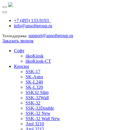
+7 (495) 133-9193
info@ansoftgroup.ru
support@ansoftgroup.ru
Техподдержка:
Заказать звонок
Софт
iikoKiosk
iikoKiosk-CT
Киоски
SSK-17
SK-Astra
SK-L240
SK-L320
SSK32 Slim
SSK-32Wall
SSK-32
SSK-32Double
SSK-32 New
SSK-32 Wall New
Atol 3210
Atol 3215