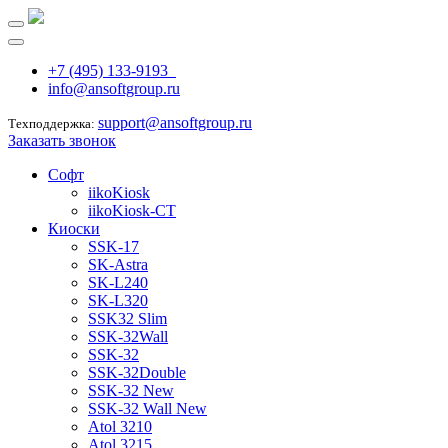
+7 (495) 133-9193
info@ansoftgroup.ru
support@ansoftgroup.ru
Техподдержка:
Заказать звонок
Софт
iikoKiosk
iikoKiosk-CT
Киоски
SSK-17
SK-Astra
SK-L240
SK-L320
SSK32 Slim
SSK-32Wall
SSK-32
SSK-32Double
SSK-32 New
SSK-32 Wall New
Atol 3210
Atol 3215