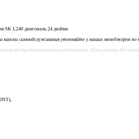
я SK L240 диагональ 24 дюйма
 на киоски самообслуживания уточняйте у наших менеджеров по 
иоска без предварительного уведомления. Цена указана без уче
RONT),