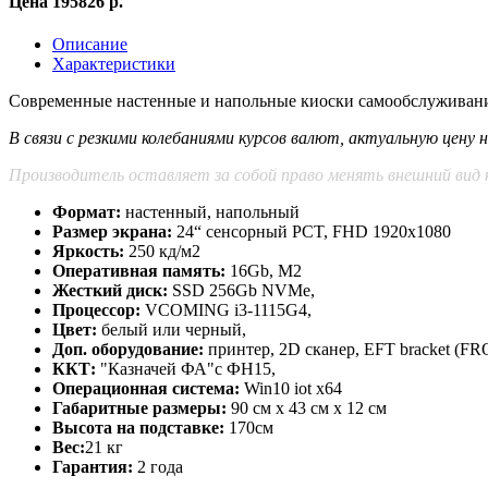
Цена 195826 р.
Описание
Характеристики
Современные настенные и напольные киоски самообслуживани
В связи с резкими колебаниями курсов валют, актуальную цену
Производитель оставляет за собой право менять внешний вид к
Формат:
настенный, напольный
Размер экрана:
24“ сенсорный PCT, FHD 1920x1080
Яркость:
250 кд/м2
Оперативная память:
16Gb, M2
Жесткий диск:
SSD 256Gb NVMe,
Процессор:
VCOMING i3-1115G4,
Цвет:
белый или черный,
Доп. оборудование:
принтер, 2D сканер, EFT bracket (F
ККТ:
"Казначей ФА"с ФН15,
Операционная система:
Win10 iot x64
Габаритные размеры:
90 см х 43 см х 12 см
Высота на подставке:
170см
Вес:
21 кг
Гарантия:
2 года