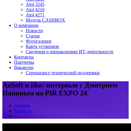
Atol 3245
Atol 4210
Atol 4271
Модуль CASHBOX
О компании
Новости
Статьи
Фотогалерея
Карта установок
Сведения о направлениях ИТ-деятельности
Контакты
Партнеры
Вакансии
Специалист технической поддержки
AnSoft и iiko: интервью с Дмитрием
Папиным на PIR EXPO 24
Главная
Новости