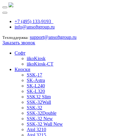
+7 (495) 133-9193
info@ansoftgroup.ru
support@ansoftgroup.ru
Техподдержка:
Заказать звонок
Софт
iikoKiosk
iikoKiosk-CT
Киоски
SSK-17
SK-Astra
SK-L240
SK-L320
SSK32 Slim
SSK-32Wall
SSK-32
SSK-32Double
SSK-32 New
SSK-32 Wall New
Atol 3210
Atol 3215