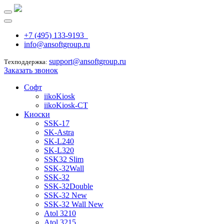
+7 (495) 133-9193
info@ansoftgroup.ru
support@ansoftgroup.ru
Техподдержка:
Заказать звонок
Софт
iikoKiosk
iikoKiosk-CT
Киоски
SSK-17
SK-Astra
SK-L240
SK-L320
SSK32 Slim
SSK-32Wall
SSK-32
SSK-32Double
SSK-32 New
SSK-32 Wall New
Atol 3210
Atol 3215