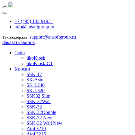
+7 (495) 133-9193
info@ansoftgroup.ru
support@ansoftgroup.ru
Техподдержка:
Заказать звонок
Софт
iikoKiosk
iikoKiosk-CT
Киоски
SSK-17
SK-Astra
SK-L240
SK-L320
SSK32 Slim
SSK-32Wall
SSK-32
SSK-32Double
SSK-32 New
SSK-32 Wall New
Atol 3210
Atol 3215