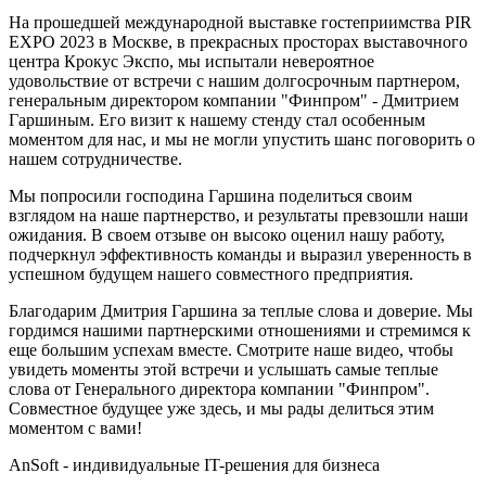
На прошедшей международной выставке гостеприимства PIR
EXPO 2023 в Москве, в прекрасных просторах выставочного
центра Крокус Экспо, мы испытали невероятное
удовольствие от встречи с нашим долгосрочным партнером,
генеральным директором компании "Финпром" - Дмитрием
Гаршиным. Его визит к нашему стенду стал особенным
моментом для нас, и мы не могли упустить шанс поговорить о
нашем сотрудничестве.
Мы попросили господина Гаршина поделиться своим
взглядом на наше партнерство, и результаты превзошли наши
ожидания. В своем отзыве он высоко оценил нашу работу,
подчеркнул эффективность команды и выразил уверенность в
успешном будущем нашего совместного предприятия.
Благодарим Дмитрия Гаршина за теплые слова и доверие. Мы
гордимся нашими партнерскими отношениями и стремимся к
еще большим успехам вместе. Смотрите наше видео, чтобы
увидеть моменты этой встречи и услышать самые теплые
слова от Генерального директора компании "Финпром".
Совместное будущее уже здесь, и мы рады делиться этим
моментом с вами!
AnSoft - индивидуальные IT-решения для бизнеса