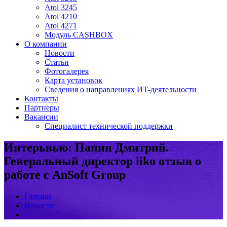
Atol 3245
Atol 4210
Atol 4271
Модуль CASHBOX
О компании
Новости
Статьи
Фотогалерея
Карта установок
Сведения о направлениях ИТ-деятельности
Контакты
Партнеры
Вакансии
Специалист технической поддержки
Интерьвью: Папин Дмитрий.
Генеральный директор iiko отзыв о
работе с AnSoft Group
Главная
Новости