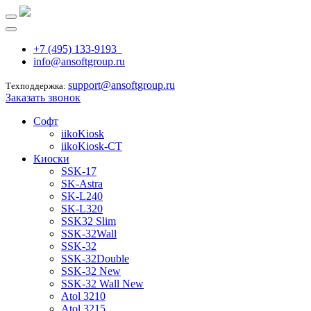
+7 (495) 133-9193
info@ansoftgroup.ru
support@ansoftgroup.ru
Техподдержка:
Заказать звонок
Софт
iikoKiosk
iikoKiosk-CT
Киоски
SSK-17
SK-Astra
SK-L240
SK-L320
SSK32 Slim
SSK-32Wall
SSK-32
SSK-32Double
SSK-32 New
SSK-32 Wall New
Atol 3210
Atol 3215