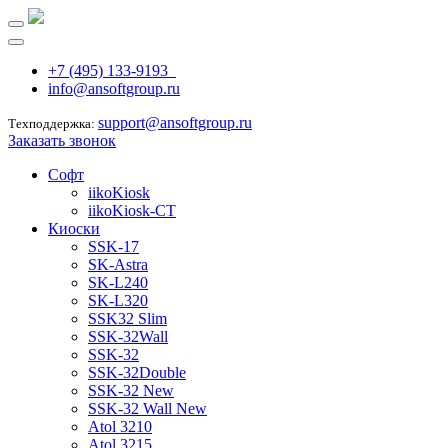
+7 (495) 133-9193
info@ansoftgroup.ru
support@ansoftgroup.ru
Техподдержка:
Заказать звонок
Софт
iikoKiosk
iikoKiosk-CT
Киоски
SSK-17
SK-Astra
SK-L240
SK-L320
SSK32 Slim
SSK-32Wall
SSK-32
SSK-32Double
SSK-32 New
SSK-32 Wall New
Atol 3210
Atol 3215