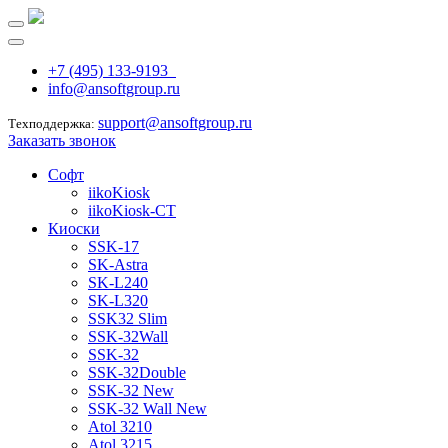
+7 (495) 133-9193
info@ansoftgroup.ru
support@ansoftgroup.ru
Техподдержка:
Заказать звонок
Софт
iikoKiosk
iikoKiosk-CT
Киоски
SSK-17
SK-Astra
SK-L240
SK-L320
SSK32 Slim
SSK-32Wall
SSK-32
SSK-32Double
SSK-32 New
SSK-32 Wall New
Atol 3210
Atol 3215