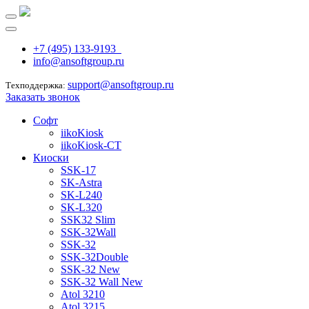
+7 (495) 133-9193
info@ansoftgroup.ru
support@ansoftgroup.ru
Техподдержка:
Заказать звонок
Софт
iikoKiosk
iikoKiosk-CT
Киоски
SSK-17
SK-Astra
SK-L240
SK-L320
SSK32 Slim
SSK-32Wall
SSK-32
SSK-32Double
SSK-32 New
SSK-32 Wall New
Atol 3210
Atol 3215