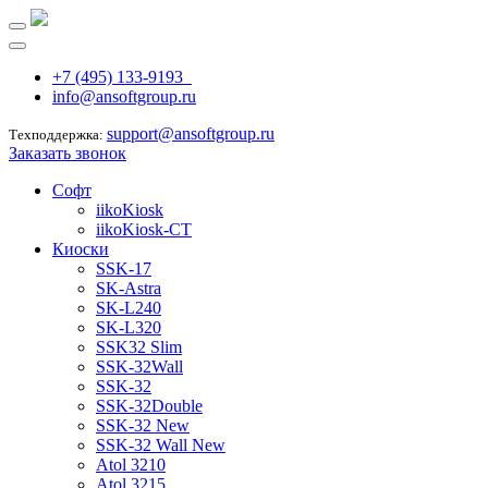
+7 (495) 133-9193
info@ansoftgroup.ru
support@ansoftgroup.ru
Техподдержка:
Заказать звонок
Софт
iikoKiosk
iikoKiosk-CT
Киоски
SSK-17
SK-Astra
SK-L240
SK-L320
SSK32 Slim
SSK-32Wall
SSK-32
SSK-32Double
SSK-32 New
SSK-32 Wall New
Atol 3210
Atol 3215