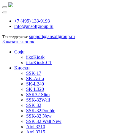
+7 (495) 133-9193
info@ansoftgroup.ru
support@ansoftgroup.ru
Техподдержка:
Заказать звонок
Софт
iikoKiosk
iikoKiosk-CT
Киоски
SSK-17
SK-Astra
SK-L240
SK-L320
SSK32 Slim
SSK-32Wall
SSK-32
SSK-32Double
SSK-32 New
SSK-32 Wall New
Atol 3210
Atol 3215