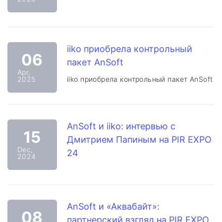
iiko приобрела контрольный
06
пакет AnSoft
Apr,
2025
iiko приобрела контрольный пакет AnSoft
AnSoft и iiko: интервью с
15
Дмитрием Папиным на PIR EXPO
Dec,
24
2024
AnSoft и «Аквабайт»:
08
партнерский взгляд на PIR EXPO