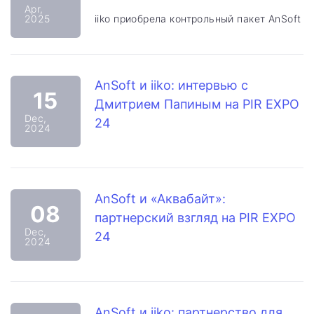
Apr,
2025
iiko приобрела контрольный пакет AnSoft
AnSoft и iiko: интервью с
15
Дмитрием Папиным на PIR EXPO
Dec,
24
2024
AnSoft и «Аквабайт»:
08
партнерский взгляд на PIR EXPO
Dec,
24
2024
AnSoft и iiko: партнерство для