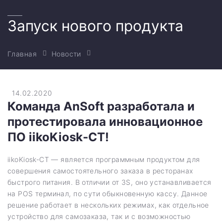
Запуск нового продукта
Главная
Новости
14.02.2020
Команда AnSoft разработала и
протестировала инновационное
ПО iikoKiosk-CT!
iikoKiosk-CT — является программным продуктом для
совершения самостоятельного заказа в ресторанах
быстрого питания. В отличии от 3S, оно устанавливается
на POS терминал, по сути обыкновенную кассу. Данное
решение работает в нескольких режимах, как отдельное
устройство для самозаказа, так и с возможностью