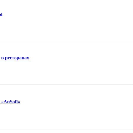
а
 в ресторанах
 «AnSoft»