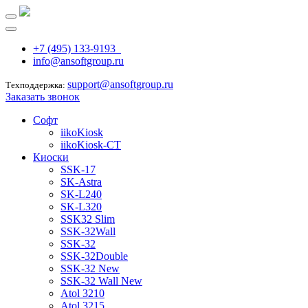
+7 (495) 133-9193
info@ansoftgroup.ru
support@ansoftgroup.ru
Техподдержка:
Заказать звонок
Софт
iikoKiosk
iikoKiosk-CT
Киоски
SSK-17
SK-Astra
SK-L240
SK-L320
SSK32 Slim
SSK-32Wall
SSK-32
SSK-32Double
SSK-32 New
SSK-32 Wall New
Atol 3210
Atol 3215