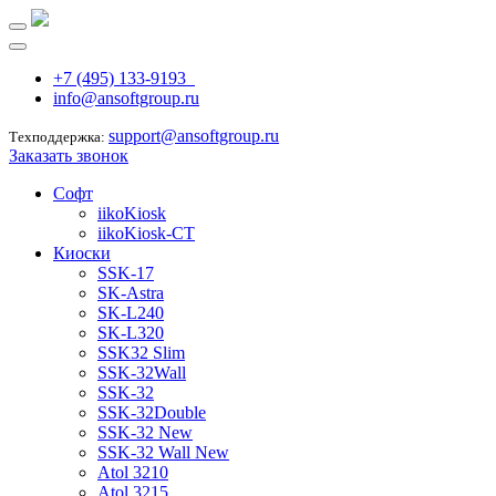
+7 (495) 133-9193
info@ansoftgroup.ru
support@ansoftgroup.ru
Техподдержка:
Заказать звонок
Софт
iikoKiosk
iikoKiosk-CT
Киоски
SSK-17
SK-Astra
SK-L240
SK-L320
SSK32 Slim
SSK-32Wall
SSK-32
SSK-32Double
SSK-32 New
SSK-32 Wall New
Atol 3210
Atol 3215